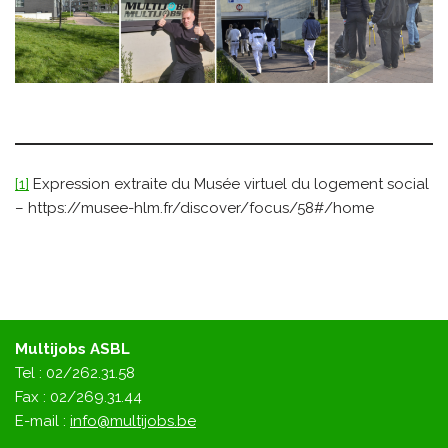
[1]
Expression extraite du Musée virtuel du logement social
– https://musee-hlm.fr/discover/focus/58#/home
Multijobs ASBL
Tel : 02/262.31.58
Fax : 02/269.31.44
E-mail :
info@multijobs.be