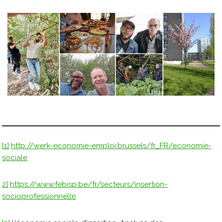
[1]
http://werk-economie-emploi.brussels/fr_FR/economie-
sociale
2]
https://www.febisp.be/fr/secteurs/insertion-
socioprofessionnelle