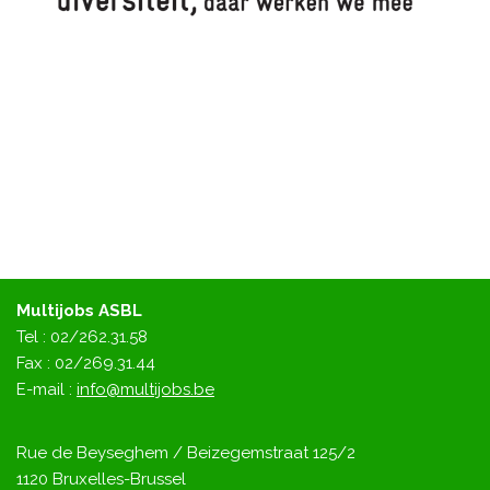
Multijobs ASBL
Tel : 02/262.31.58
Fax : 02/269.31.44
E-mail :
info@multijobs.be
Rue de Beyseghem / Beizegemstraat 125/2
1120 Bruxelles-Brussel