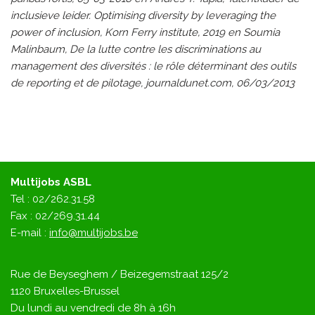
inclusieve leider. Optimising diversity by leveraging the
power of inclusion, Korn Ferry institute, 2019 en Soumia
Malinbaum, De la lutte contre les discriminations au
management des diversités : le rôle déterminant des outils
de reporting et de pilotage, journaldunet.com, 06/03/2013
Multijobs ASBL
Tel : 02/262.31.58
Fax : 02/269.31.44
E-mail :
info@multijobs.be
Rue de Beyseghem / Beizegemstraat 125/2
1120 Bruxelles-Brussel
Du lundi au vendredi de 8h à 16h